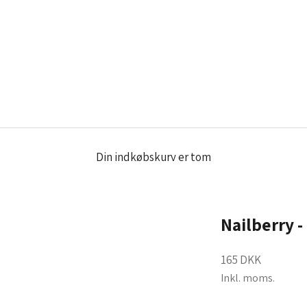
Din indkøbskurv er tom
Nailberry 
Salgspris
165 DKK
Inkl. moms.