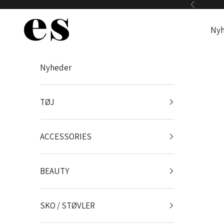
Spring til indhold
Forrige
Es Webshop
Nyh
Nyheder
TØJ
ACCESSORIES
BEAUTY
SKO / STØVLER