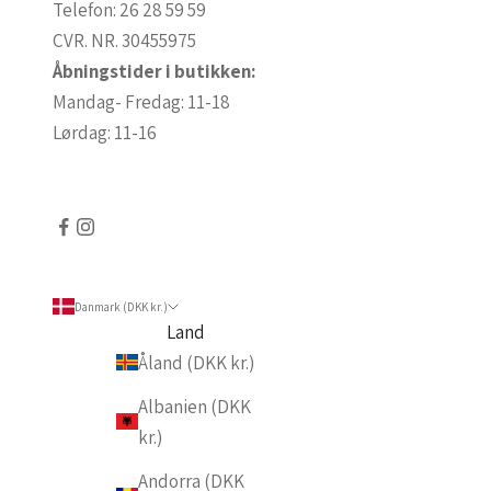
r
Telefon:
26 28 59 59
e
CVR. NR. 30455975
o
Åbningstider i butikken:
p
Mandag- Fredag: 11-18
d
Lørdag: 11-16
a
t
e
r
e
Danmark (DKK kr.)
t
Land
p
Åland (DKK kr.)
å
v
Albanien (DKK
o
kr.)
r
Andorra (DKK