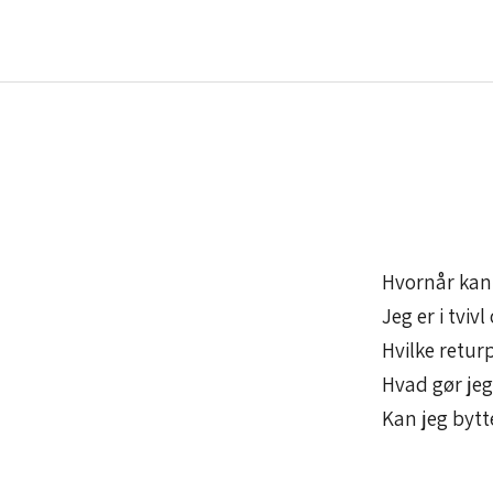
d
i
g
v
o
r
Hvornår kan 
e
Jeg er i tviv
s
Hvilke returp
n
Hvad gør je
Kan jeg bytt
y
h