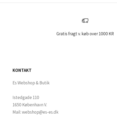
l
d
d
i
g
Gratis fragt v. køb over 1000 KR
h
v
i
s
d
KONTAKT
u
v
Es Webshop & Butik
i
l
Istedgade 110
v
1650 København V.
æ
Mail:
webshop@es-es.dk