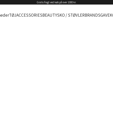
Gratis fragt ved køb på over 1000 kr.
eder
TØJ
ACCESSORIES
BEAUTY
SKO / STØVLER
BRANDS
GAVEK