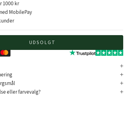
er 1000 kr
med MobilePay
kunder
UDSOLGT
nering
ørgsmål
se eller farvevalg?