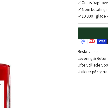
✓
Gratis fragt ov
✓
Nem betaling 
✓
10.000+ glade 
Beskrivelse
Levering & Retur
Ofte Stillede Sp
Usikker på størrel