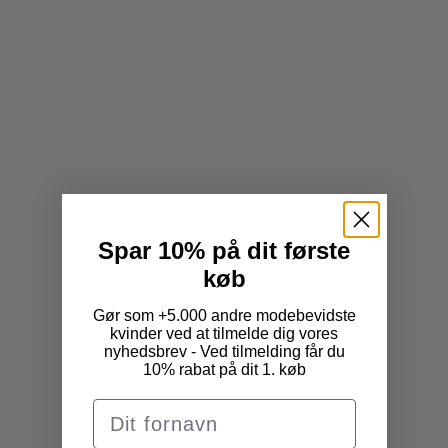
Føj til indkøbskurv
Føj til indkøbskurv
Karmameju - Embrace Body
Karmameju - Soul Balm
Butter 200ml
90ml
Salgspris
Salgspris
379 DKK
299 DKK
UDSOLGT
Spar 10% på dit første
køb
Gør som +5.000 andre modebevidste
kvinder ved at tilmelde dig vores
nyhedsbrev - Ved tilmelding får du
10% rabat på dit 1. køb