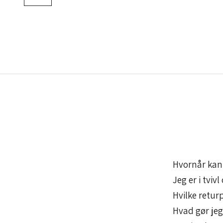
d
i
g
v
o
r
e
s
Hvornår kan 
n
Jeg er i tviv
Hvilke returp
y
Hvad gør je
h