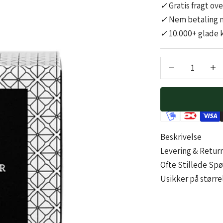
✓
Gratis fragt ov
✓
Nem betaling 
✓
10.000+ glade 
Sænk antal
Sænk 
Beskrivelse
Levering & Retur
Ofte Stillede Sp
Usikker på størrel