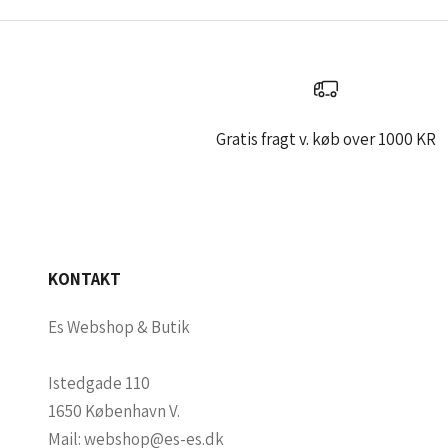
l
d
d
i
g
Gratis fragt v. køb over 1000 KR
h
v
i
s
d
KONTAKT
u
v
Es Webshop & Butik
i
l
Istedgade 110
v
1650 København V.
æ
Mail:
webshop@es-es.dk