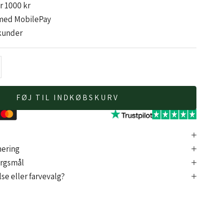
er 1000 kr
med MobilePay
kunder
antal
FØJ TIL INDKØBSKURV
nering
ørgsmål
se eller farvevalg?