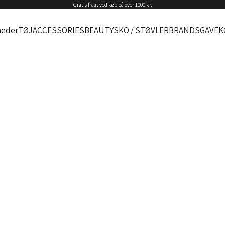
Gratis fragt ved køb på over 1000 kr.
eder
TØJ
ACCESSORIES
BEAUTY
SKO / STØVLER
BRANDS
GAVEK