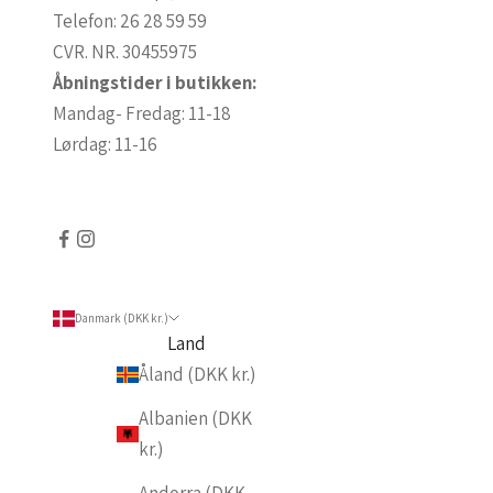
r
Telefon:
26 28 59 59
e
CVR. NR. 30455975
o
Åbningstider i butikken:
p
Mandag- Fredag: 11-18
d
Lørdag: 11-16
a
t
e
r
e
Danmark (DKK kr.)
t
Land
p
Åland (DKK kr.)
å
v
Albanien (DKK
o
kr.)
r