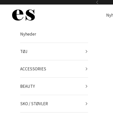
Spring til indhold
Forrige
Es Webshop
Nyh
Nyheder
TØJ
ACCESSORIES
BEAUTY
SKO / STØVLER