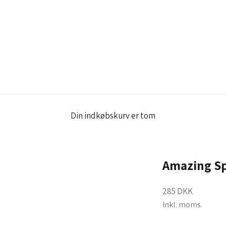
Din indkøbskurv er tom
Amazing Sp
Salgspris
285 DKK
Inkl. moms.