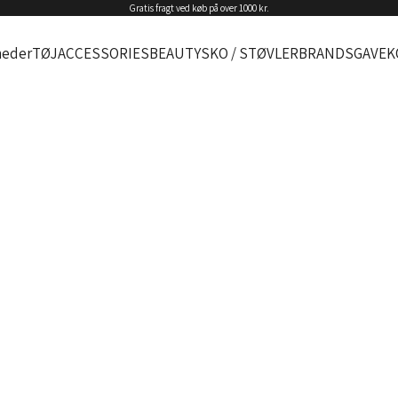
Gratis fragt ved køb på over 1000 kr.
eder
TØJ
ACCESSORIES
BEAUTY
SKO / STØVLER
BRANDS
GAVEK