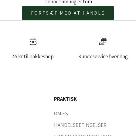
Denne samling er tom
FORTSÆT MED AT HANDLE
45 kr til pakkeshop
Kundeservice hver dag
PRAKTISK
OM ES
HANDELSBETINGELSER