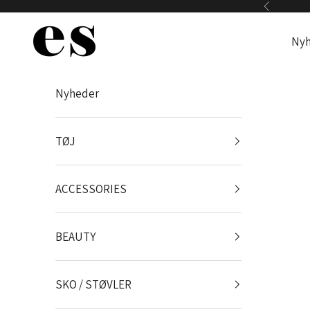
Spring til indhold
Forrige
Es Webshop
Nyh
Nyheder
TØJ
ACCESSORIES
BEAUTY
SKO / STØVLER