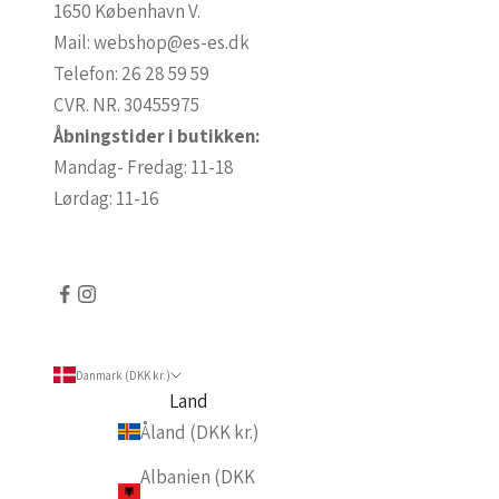
1650 København V.
Mail:
webshop@es-es.dk
Telefon:
26 28 59 59
CVR. NR. 30455975
Åbningstider i butikken:
Mandag- Fredag: 11-18
Lørdag: 11-16
Danmark (DKK kr.)
Land
Åland (DKK kr.)
Albanien (DKK