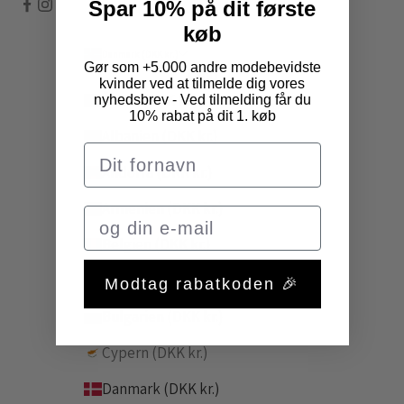
Spar 10% på dit første
køb
Danmark (DKK kr.)
Gør som +5.000 andre modebevidste
Land
kvinder ved at tilmelde dig vores
Åland (DKK kr.)
nyhedsbrev - Ved tilmelding får du
10% rabat på dit 1. køb
Albanien (DKK kr.)
Andorra (DKK kr.)
Armenien (DKK kr.)
Belgien (DKK kr.)
Bosnien-Hercegovina (DKK kr.)
Modtag rabatkoden 🎉
Bulgarien (DKK kr.)
Cypern (DKK kr.)
Danmark (DKK kr.)