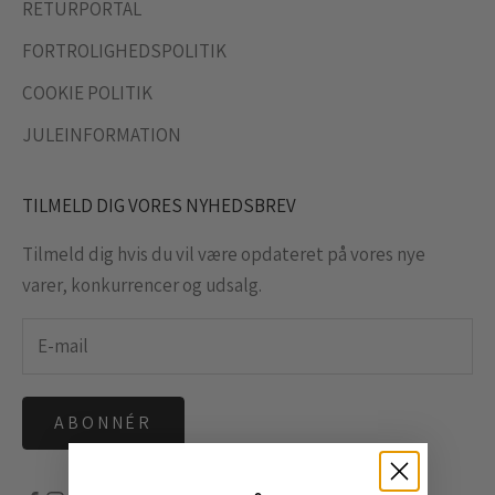
RETURPORTAL
FORTROLIGHEDSPOLITIK
COOKIE POLITIK
JULEINFORMATION
TILMELD DIG VORES NYHEDSBREV
Tilmeld dig hvis du vil være opdateret på vores nye
varer, konkurrencer og udsalg.
ABONNÉR