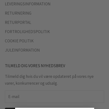
LEVERINGSINFORMATION
RETURNERING
RETURPORTAL
FORTROLIGHEDSPOLITIK
COOKIE POLITIK
JULEINFORMATION
TILMELD DIG VORES NYHEDSBREV
Tilmeld dig hvis du vil være opdateret på vores nye
varer, konkurrencer og udsalg.