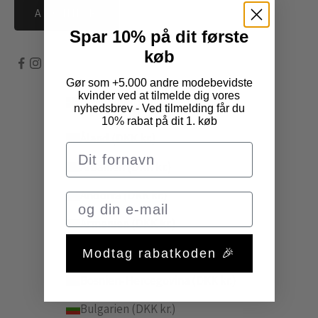
ABONNÉR
Spar 10% på dit første
køb
Gør som +5.000 andre modebevidste
kvinder ved at tilmelde dig vores
Danmark (DKK kr.)
nyhedsbrev - Ved tilmelding får du
Land
10% rabat på dit 1. køb
Åland (DKK kr.)
Albanien (DKK kr.)
Andorra (DKK kr.)
Armenien (DKK kr.)
Belgien (DKK kr.)
Modtag rabatkoden 🎉
Bosnien-Hercegovina (DKK kr.)
Bulgarien (DKK kr.)