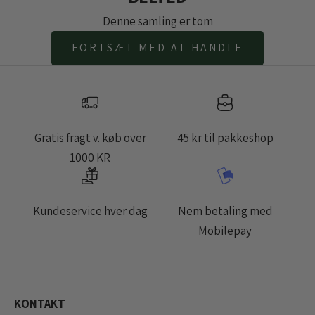
Denne samling er tom
FORTSÆT MED AT HANDLE
Gratis fragt v. køb over
45 kr til pakkeshop
1000 KR
Kundeservice hver dag
Nem betaling med
Mobilepay
KONTAKT