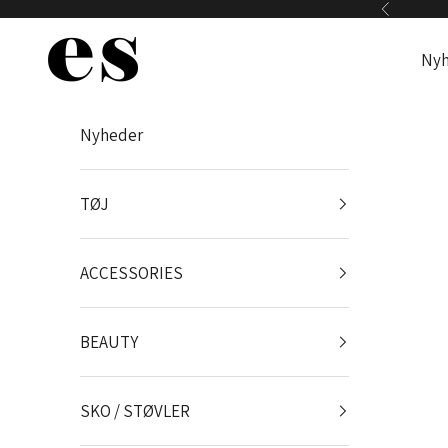
Spring til indhold
Forrige
Es Webshop
Nyh
Nyheder
TØJ
ACCESSORIES
BEAUTY
SKO / STØVLER