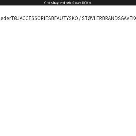
Gratis fragt ved køb på over 1000 kr.
eder
TØJ
ACCESSORIES
BEAUTY
SKO / STØVLER
BRANDS
GAVEK