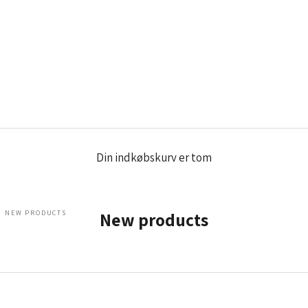
Din indkøbskurv er tom
NEW PRODUCTS
New products