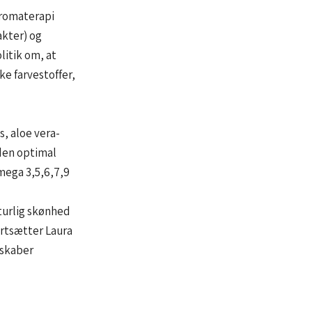
aromaterapi
akter) og
litik om, at
e farvestoffer,
s, aloe vera-
uden optimal
mega 3,5,6,7,9
turlig skønhed
ortsætter Laura
 skaber