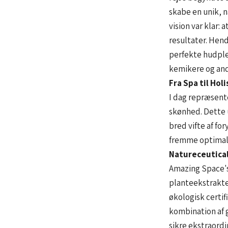
skabe en unik, n
vision var klar:
resultater. Hen
perfekte hudple
kemikere og and
Fra Spa til Hol
I dag repræsent
skønhed. Dette 
bred vifte af fo
fremme optimal
Natureceutical
Amazing Space's 
planteekstrakte
økologisk certi
kombination af 
sikre ekstraordi