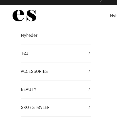
Spring til indhold
Forrige
Es Webshop
Nyh
Nyheder
TØJ
ACCESSORIES
BEAUTY
SKO / STØVLER