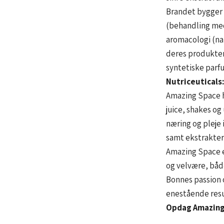
Brandet bygger 
(behandling med
aromacologi (nat
deres produkter
syntetiske parfu
Nutriceuticals
Amazing Space ha
juice, shakes og
næring og pleje 
samt ekstrakter 
Amazing Space er
og velvære, både
Bonnes passion 
enestående resu
Opdag Amazing