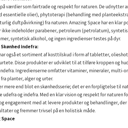
på værdier som fairtrade og respekt for naturen. De udnytter 
 essentielle olier), phytoterapi (behandling med planteekstr
urlig duftpåvirkning) fra naturen. Amazing Space har en klar po
 ikke indeholder parabener, petroleum (petrolatum), syntetisk
mer, syntetisk alkohol, og ingen ingredienser testes på dyr.
: Skønhed indefra:
r også et sortiment af kosttilskud i form af tabletter, olieshot
 urtete. Disse produkter er udviklet til at tilføre kroppen og h
indefra. Ingredienserne omfatter vitaminer, mineraler, multi-o
fra planter, alger og urter.
 mere end blot en skønhedsserie; det er en forpligtelse til na
 udefra og indefra. Med en klar vision og respekt for naturen f
og engagement med at levere produkter og behandlinger, der
ltater og fremmer trivsel på en holistisk måde.
 Space