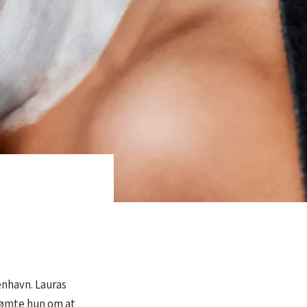
enhavn. Lauras
rømte hun om at