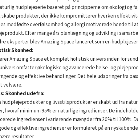
aturlig hudplejeserie baseret på principperne om økologi og f
 at skabe produkter, der ikke kompromitterer hverken effektivit
des medfødte overfølsomhed og allergi motiverede hende til at
jeprodukt. Efter mange års planlægning og udvikling i samarb
re eksperter blev Amazing Space lanceret som en hudplejeseri
istisk Skønhed:
erer Amazing Space et komplet holistisk univers inden for sun
univers omfatter økologiske og avancerede helse- og plejepro
ryngende og effektive behandlinger. Det hele udspringer fra pas
t velvære.
s: Skønhed udefra:
hudplejeprodukter og livsstilsprodukter er skabt ud fra natur
r, hvoraf minimum 95% er naturlige ingredienser. De indeholde
ficerede ingredienser i varierende mængder fra 20% til 100%. 
gode og effektive ingredienser er formuleret på en nyskabende
nære resultater.