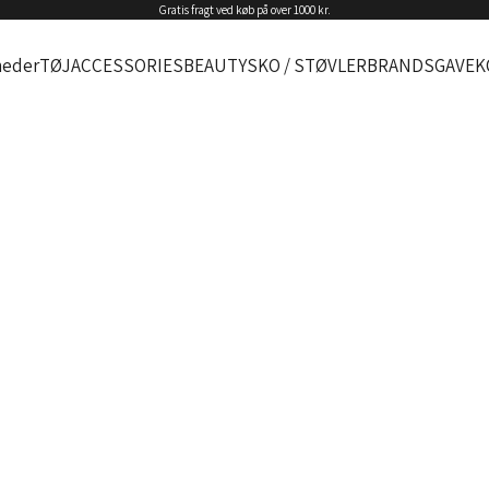
Gratis fragt ved køb på over 1000 kr.
eder
TØJ
ACCESSORIES
BEAUTY
SKO / STØVLER
BRANDS
GAVEK