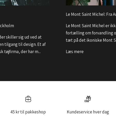
Le Mont Saint Michel: Fra A
tockholm
Le Mont Saint Michel er ik
fortælling om forvandling og
r skiller sig ud ved at
tæt på det ikoniske Mont S
tilgang til design. Et af
tøjfirma, der har m...
Læs mere
45 kr til pakkeshop
Kundeservice hver dag